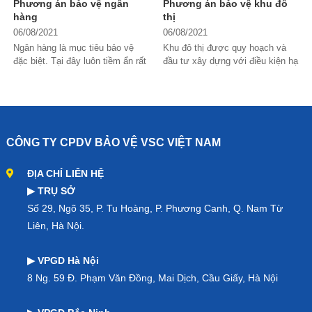
Phương án bảo vệ ngân
Phương án bảo vệ khu đô
hàng
thị
06/08/2021
06/08/2021
Ngân hàng là mục tiêu bảo vệ
Khu đô thị được quy hoạch và
đặc biệt. Tại đây luôn tiềm ẩn rất
đầu tư xây dựng với điều kiện hạ
nhiều nguy cơ mất an ninh trật tự
tầng, cảnh quan cao cấp. Tại đây
và mất an toàn về tài sản của
là nhà liền kề, biệt thự song lập
khách...
và...
CÔNG TY CPDV BẢO VỆ VSC VIỆT NAM
ĐỊA CHỈ LIÊN HỆ
▶ TRỤ SỞ
Số 29, Ngõ 35, P. Tu Hoàng, P. Phương Canh, Q. Nam Từ
Liên, Hà Nội.
▶ VPGD Hà Nội
8 Ng. 59 Đ. Phạm Văn Đồng, Mai Dịch, Cầu Giấy, Hà Nội