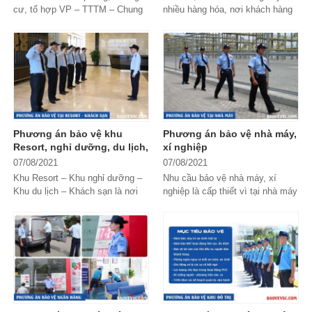
cư, tổ hợp VP – TTTM – Chung
nhiều hàng hóa, nơi khách hàng
cư hoạt động ổn định, đảm bảo
mua bán tự chọn và trải nghiệm
an ninh trật tự là do sử dụng lực
sự thỏa mái, tự do khi mua sắm.
lượng Bảo...
Để đảm...
Phương án bảo vệ khu
Phương án bảo vệ nhà máy,
Resort, nghỉ dưỡng, du lịch,
xí nghiệp
khách sạn
07/08/2021
07/08/2021
Khu Resort – Khu nghỉ dưỡng –
Nhu cầu bảo vệ nhà máy, xí
Khu du lịch – Khách sạn là nơi
nghiệp là cấp thiết vì tại nhà máy
hướng đến sự nghỉ ngơi, nghỉ
liên tục diễn ra hoạt động sản
dưỡng cho khách hàng. Ở đó
xuất, tập trung nhiều người và
ngoài cảnh quan,...
lượng tài...