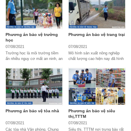
nghỉ Tết Nguyên Đán
2022. Bạn đang tìm kiếm
đơn vị cung cấp dịch vụ
chuyên nghiệp và có
Phương án bảo vệ trường
Phương án bảo vệ trang trại
phương án bảo vệ Tết
học
07/08/2021
07/08/2021
chất lượng? Hãy cùng
Trường học là môi trường tiềm
Mô hình sản xuất nông nghiệp
Bảo Vệ VSC
tìm hiểu
ẩn nhiều nguy cơ mất an ninh, an
chất lượng cao hiện nay đã hình
toàn cần được bảo vệ. Vậy
thành và phát triển các Nông
thông tin chi tiết tại bài
phương án bảo vệ trường học
trường, trang trại có quy mô lớn
như nào cho hiệu...
được đầu...
viết này nhé!
Phương án bảo vệ tòa nhà
Phương án bảo vệ siêu
thị,TTTM
07/08/2021
07/08/2021
Các tòa nhà Văn phòng, Chung
Siêu thi, TTTM nơi trưng bày rất