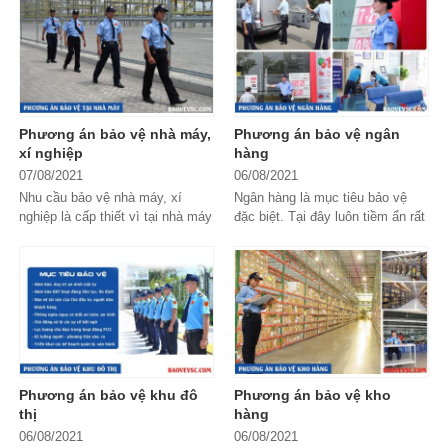
Để đảm...
ngoài cảnh quan,...
Phương án bảo vệ nhà máy,
Phương án bảo vệ ngân
xí nghiệp
hàng
07/08/2021
06/08/2021
Nhu cầu bảo vệ nhà máy, xí
Ngân hàng là mục tiêu bảo vệ
nghiệp là cấp thiết vì tại nhà máy
đặc biệt. Tại đây luôn tiềm ẩn rất
liên tục diễn ra hoạt động sản
nhiều nguy cơ mất an ninh trật tự
xuất, tập trung nhiều người và
và mất an toàn về tài sản của
lượng tài...
khách...
Phương án bảo vệ khu đô
Phương án bảo vệ kho
thị
hàng
06/08/2021
06/08/2021