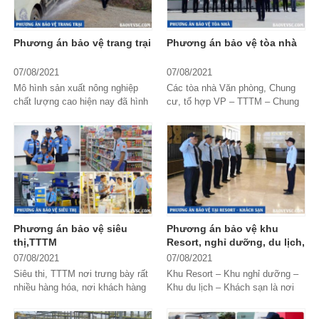
đơn vị cung cấp dịch vụ
chuyên nghiệp và có
Phương án bảo vệ trang trại
Phương án bảo vệ tòa nhà
phương án bảo vệ Tết
07/08/2021
07/08/2021
chất lượng? Hãy cùng
Mô hình sản xuất nông nghiệp
Các tòa nhà Văn phòng, Chung
Bảo Vệ VSC
tìm hiểu
chất lượng cao hiện nay đã hình
cư, tổ hợp VP – TTTM – Chung
thành và phát triển các Nông
cư hoạt động ổn định, đảm bảo
thông tin chi tiết tại bài
trường, trang trại có quy mô lớn
an ninh trật tự là do sử dụng lực
được đầu...
lượng Bảo...
viết này nhé!
Phương án bảo vệ siêu
Phương án bảo vệ khu
thị,TTTM
Resort, nghỉ dưỡng, du lịch,
khách sạn
07/08/2021
07/08/2021
Siêu thi, TTTM nơi trưng bày rất
Khu Resort – Khu nghỉ dưỡng –
nhiều hàng hóa, nơi khách hàng
Khu du lịch – Khách sạn là nơi
mua bán tự chọn và trải nghiệm
hướng đến sự nghỉ ngơi, nghỉ
sự thỏa mái, tự do khi mua sắm.
dưỡng cho khách hàng. Ở đó