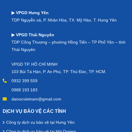
▶ VPGD Hưng Yên
TDP Nguyễn xá, P. Nhân Hòa, TX. Mỹ Hào, T. Hưng Yên
▶ VPGD Thái Nguyên
TDP Cống Thượng – phường Hồng Tiến – TP Phổ Yên – tỉnh
Thái Nguyên
VPGD TP. HỒ CHÍ MINH
103 Bùi Tá Hán, P. An Phú, TP. Thủ Đức, TP. HCM.
0932 399 559
0988 193 183
daivscvietnam@gmail.com
DỊCH VỤ BẢO VỆ CÁC TỈNH
Công ty dịch vụ bảo vệ tại Hưng Yên
Công ty dịch vụ bảo vệ tại Hải Dương