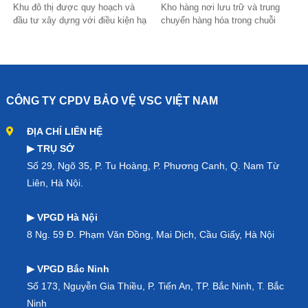
Khu đô thị được quy hoạch và
Kho hàng nơi lưu trữ và trung
đầu tư xây dựng với điều kiện hạ
chuyển hàng hóa trong chuỗi
tầng, cảnh quan cao cấp. Tại đây
logistics. Để đảm bảo kho hàng
là nhà liền kề, biệt thự song lập
an toàn và hoạt động thông suốt
và...
thì công tác...
CÔNG TY CPDV BẢO VỆ VSC VIỆT NAM
ĐỊA CHỈ LIÊN HỆ
▶ TRỤ SỞ
Số 29, Ngõ 35, P. Tu Hoàng, P. Phương Canh, Q. Nam Từ
Liên, Hà Nội.
▶ VPGD Hà Nội
8 Ng. 59 Đ. Phạm Văn Đồng, Mai Dịch, Cầu Giấy, Hà Nội
▶ VPGD Bắc Ninh
Số 173, Nguyễn Gia Thiều, P. Tiến An, TP. Bắc Ninh, T. Bắc
Ninh