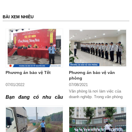
BÀI XEM NHIỀU
Phương án bảo vệ Tết
Phương án bảo vệ văn
phòng
07/01/2022
07/08/2021
Văn phòng là nơi làm việc của
Bạn đang có nhu cầu
doanh nghiệp. Trong văn phòng
lưu giữ bí mật kinh doanh, tài
bảo vệ tại sản trong dịp
sản của doanh nghiệp. Chính vì
vậy chủ doanh...
nghỉ Tết Nguyên Đán
2022. Bạn đang tìm kiếm