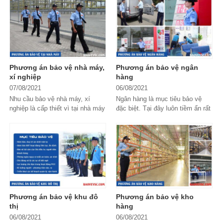
Để đảm...
ngoài cảnh quan,...
Phương án bảo vệ nhà máy,
Phương án bảo vệ ngân
xí nghiệp
hàng
07/08/2021
06/08/2021
Nhu cầu bảo vệ nhà máy, xí
Ngân hàng là mục tiêu bảo vệ
nghiệp là cấp thiết vì tại nhà máy
đặc biệt. Tại đây luôn tiềm ẩn rất
liên tục diễn ra hoạt động sản
nhiều nguy cơ mất an ninh trật tự
xuất, tập trung nhiều người và
và mất an toàn về tài sản của
lượng tài...
khách...
Phương án bảo vệ khu đô
Phương án bảo vệ kho
thị
hàng
06/08/2021
06/08/2021