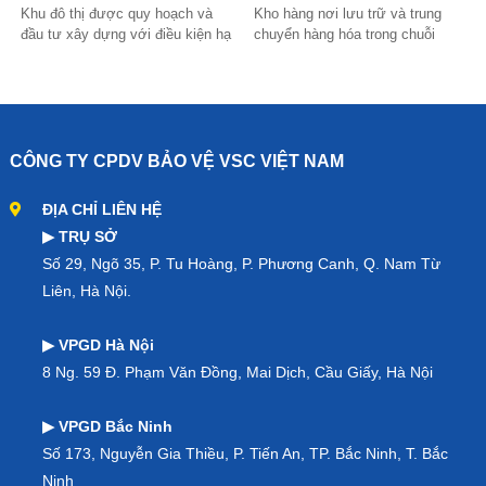
Khu đô thị được quy hoạch và
Kho hàng nơi lưu trữ và trung
đầu tư xây dựng với điều kiện hạ
chuyển hàng hóa trong chuỗi
tầng, cảnh quan cao cấp. Tại đây
logistics. Để đảm bảo kho hàng
là nhà liền kề, biệt thự song lập
an toàn và hoạt động thông suốt
và...
thì công tác...
CÔNG TY CPDV BẢO VỆ VSC VIỆT NAM
ĐỊA CHỈ LIÊN HỆ
▶ TRỤ SỞ
Số 29, Ngõ 35, P. Tu Hoàng, P. Phương Canh, Q. Nam Từ
Liên, Hà Nội.
▶ VPGD Hà Nội
8 Ng. 59 Đ. Phạm Văn Đồng, Mai Dịch, Cầu Giấy, Hà Nội
▶ VPGD Bắc Ninh
Số 173, Nguyễn Gia Thiều, P. Tiến An, TP. Bắc Ninh, T. Bắc
Ninh