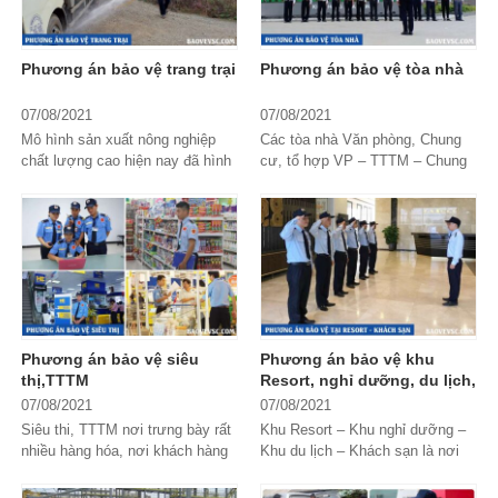
đơn vị cung cấp dịch vụ
chuyên nghiệp và có
Phương án bảo vệ trang trại
Phương án bảo vệ tòa nhà
phương án bảo vệ Tết
07/08/2021
07/08/2021
chất lượng? Hãy cùng
Mô hình sản xuất nông nghiệp
Các tòa nhà Văn phòng, Chung
Bảo Vệ VSC
tìm hiểu
chất lượng cao hiện nay đã hình
cư, tổ hợp VP – TTTM – Chung
thành và phát triển các Nông
cư hoạt động ổn định, đảm bảo
thông tin chi tiết tại bài
trường, trang trại có quy mô lớn
an ninh trật tự là do sử dụng lực
được đầu...
lượng Bảo...
viết này nhé!
Phương án bảo vệ siêu
Phương án bảo vệ khu
thị,TTTM
Resort, nghỉ dưỡng, du lịch,
khách sạn
07/08/2021
07/08/2021
Siêu thi, TTTM nơi trưng bày rất
Khu Resort – Khu nghỉ dưỡng –
nhiều hàng hóa, nơi khách hàng
Khu du lịch – Khách sạn là nơi
mua bán tự chọn và trải nghiệm
hướng đến sự nghỉ ngơi, nghỉ
sự thỏa mái, tự do khi mua sắm.
dưỡng cho khách hàng. Ở đó