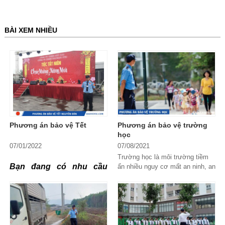
BÀI XEM NHIỀU
Phương án bảo vệ Tết
Phương án bảo vệ trường
học
07/01/2022
07/08/2021
Trường học là môi trường tiềm
Bạn đang có nhu cầu
ẩn nhiều nguy cơ mất an ninh, an
toàn cần được bảo vệ. Vậy
bảo vệ tại sản trong dịp
phương án bảo vệ trường học
như nào cho hiệu...
nghỉ Tết Nguyên Đán
2022. Bạn đang tìm kiếm