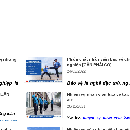
bị những
Phẩm chất nhân viên bảo vệ c
nghiệp [CẦN PHẢI CÓ]
24/02/2022
ghiệp là
Bảo vệ là nghề đặc thù, ng
làm việc
mang trên mình trọng trách 
CHUẨN
Nhiệm vụ nhân viên bảo vệ tòa
cư
ậy người
bảo vệ an toàn cho người v
28/11/2021
có những
Khi đó họ rất vất vả, ng
àng toàn
Vai trò,
nhiệm vụ nhân viên bảo
u rồi kỹ
nhiệm vụ, không có ngày Lễ
ch vụ bảo
chung cư
là rất quan trọng, nó ản
ăm 2022.
òa nhà
Nhiệm vụ của nhân viên bảo vệ
như nào?
cũng như tiềm ẩn nhiểu nguy