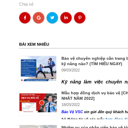
Chia sẻ
BÀI XEM NHIỀU
Bảo vệ chuyên nghiệp cần trang 
kỹ năng nào? (TÌM HIỂU NGAY)
09/03/2022
Kỹ năng làm việc chuyên n
yếu tố quyết định năng lực 
Mẫu hợp đồng dịch vụ bảo vệ [
NHẤT NĂM 2022]
của một nhân sự bảo vệ. V
18/03/2022
bảo vệ chuyên nghiệp cần 
Bảo Vệ VSC
xin gửi đến quý khách h
kỹ năng gì? Phương pháp tra
bộ thông tin về các mẫu
hợp đồng dị
vệ
chuyên nghiệp nghiệp mới nhất n
Nhiệm vụ của nhân viên bảo vệ t
năng cho nhân viên bảo vệ 